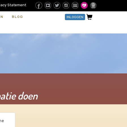
vacy Statement
EN
BLOG
INLOGGEN
natie doen
 me