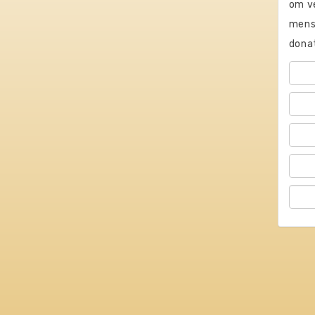
om ve
mense
donat