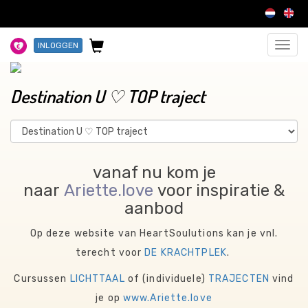
INLOGGEN
Toggl
navig
Destination U ♡ TOP traject
vanaf nu kom je
naar
Ariette.love
voor inspiratie &
aanbod
Op deze website van HeartSoulutions kan je vnl.
terecht voor
DE KRACHTPLEK
.
Cursussen
LICHTTAAL
of (individuele)
TRAJECTEN
vind
je op
www.Ariette.love