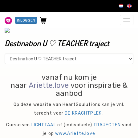
INLOGGEN
Toggl
navig
Destination U ♡ TEACHER traject
vanaf nu kom je
naar
Ariette.love
voor inspiratie &
aanbod
Op deze website van HeartSoulutions kan je vnl.
terecht voor
DE KRACHTPLEK
.
Cursussen
LICHTTAAL
of (individuele)
TRAJECTEN
vind
je op
www.Ariette.love