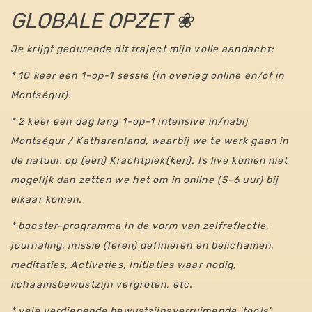
GLOBALE OPZET ❀
Je krijgt gedurende dit traject mijn volle aandacht:
* 10 keer een 1-op-1 sessie (in overleg online en/of in
Montségur).
* 2 keer een dag lang 1-op-1 intensive in/nabij
Montségur / Katharenland, waarbij we te werk gaan in
de natuur, op (een) Krachtplek(ken). Is live komen niet
mogelijk dan zetten we het om in online (5-6 uur) bij
elkaar komen.
* booster-programma in de vorm van zelfreflectie,
journaling, missie (leren) definiëren en belichamen,
meditaties, Activaties, Initiaties waar nodig,
lichaamsbewustzijn vergroten, etc.
* vele verdiepende bewustzijnsverruimende 'tools',