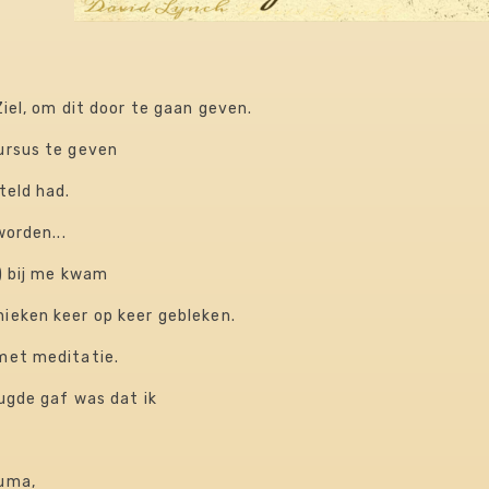
Ziel, om dit door te gaan geven.
cursus te geven
steld had.
worden...
e) bij me kwam
ken keer op keer gebleken.​​​​
et meditatie.​​
eugde gaf was dat ik
auma,