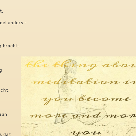
t.
heel anders -
g bracht.
g
acht.
gaan
ls dat