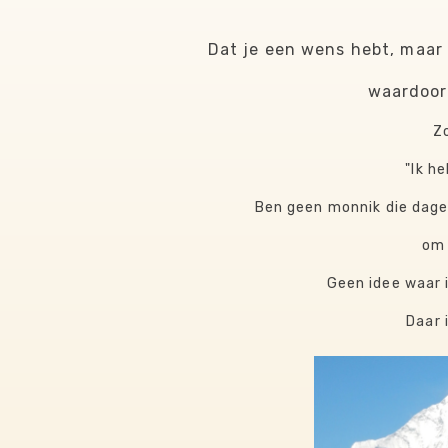
Dat je een wens hebt, maar 
​waardoor
Z
​"Ik h
Ben geen monnik die dage
​om
Geen idee waar 
​Daar