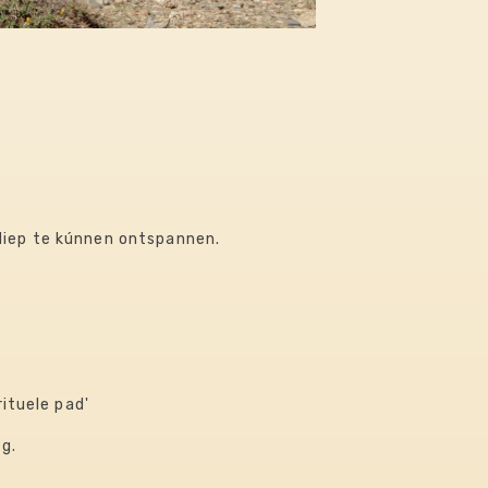
diep te kúnnen ontspannen.
rituele pad'
ng.