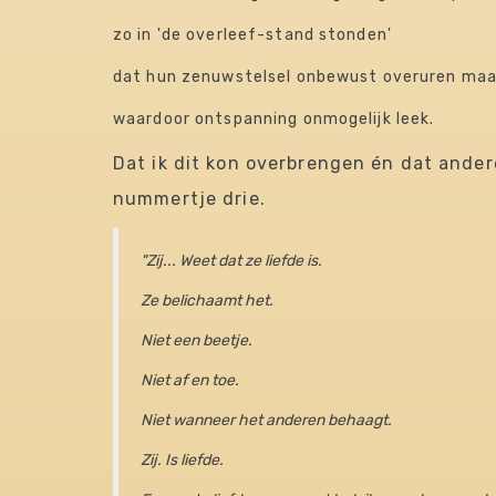
​zo in 'de overleef-stand stonden'​
​dat hun zenuwstelsel onbewust overuren ma
​waardoor ontspanning onmogelijk leek.
Dat ik dit kon overbrengen én dat ander
nummertje drie.​​
"Zij... Weet dat ze liefde is.
Ze belichaamt het.
Niet een beetje.
Niet af en toe.
Niet wanneer het anderen behaagt.
Zij. Is liefde.