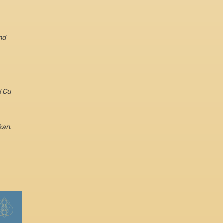
nd
! Cu
 kan.