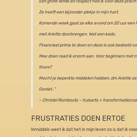
Een grote liefde en respect heb ik voor deze prac
Ze heeft een bijzonder plekje in mijn hart.
Komende week gaat ze elke avond om 20 uur een M
met Ariette doorbrengen. Wat een kado.
Financieel prima te doen en deze is ook bedoeld 
Mee doen raad ik enorm aan. Voor beginners met m
there?
Mocht je beperkte middelen hebben, dm Ariette zelf
Geniet.."
~ Christel Rombouts ~ huisa
rts + transformatieco
FRUSTRATIES DOEN ERTOE
Inmiddels weet ik dat het in mijn leven zo is dat ik voo